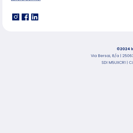
©2024 I
Via Bersai, 8/a | 250
SDI M5UXCR1 | C.