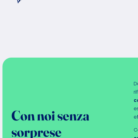
Da
rif
c
es
Con noi senza
ef
sorprese
C