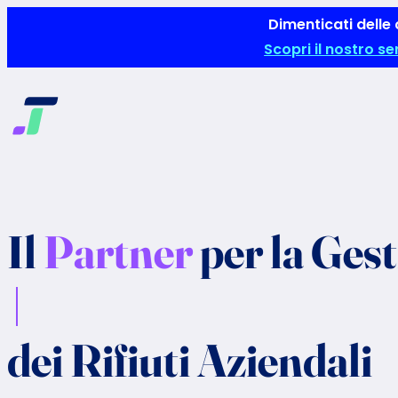
Vai
Dimenticati delle
al
Scopri il nostro s
contenuto
Il
Partner
per la
Gest
Lungimi
dei Rifiuti Aziendali