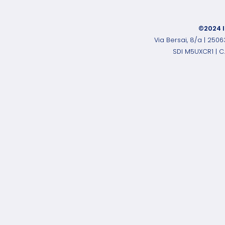
©2024 I
Via Bersai, 8/a | 25
SDI M5UXCR1 | C