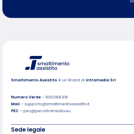
s
Smaltimento Assistito
è un Brand di
Intramedia Srl
Numero Verde
– 800.588.616
Mail
– supporto@smaltimentoassistito.it
PEC
– pec@pec.intramedia.eu
Sede legale