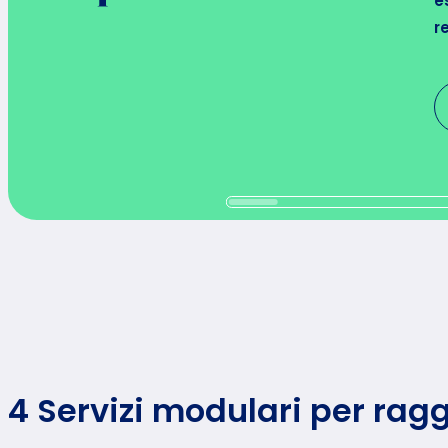
e
r
4 Servizi modulari per rag