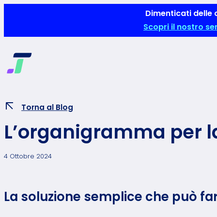
Vai
Dimenticati delle 
al
Scopri il nostro se
contenuto
Torna al Blog
L’organigramma per la 
4 Ottobre 2024
La soluzione semplice che può far