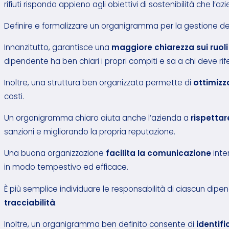
rifiuti risponda appieno agli obiettivi di sostenibilità che l’az
Definire e formalizzare un organigramma per la gestione dei r
Innanzitutto, garantisce una
maggiore chiarezza sui ruoli
dipendente ha ben chiari i propri compiti e sa a chi deve rife
Inoltre, una struttura ben organizzata permette di
ottimizz
costi.
Un organigramma chiaro aiuta anche l’azienda a
rispettar
sanzioni e migliorando la propria reputazione.
Una buona organizzazione
facilita la comunicazione
inte
in modo tempestivo ed efficace.
È più semplice individuare le responsabilità di ciascun dipe
tracciabilità
.
Inoltre, un organigramma ben definito consente di
identif