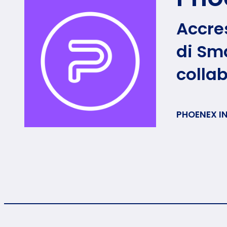
Accres
di Sma
colla
PHOENEX I