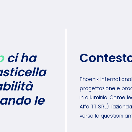
o
ci ha
Contest
sticella
Phoenix Internationa
bilità
progettazione e produ
ando le
in alluminio. Come l
Alfa TT SRL) l’azien
verso le questioni amb