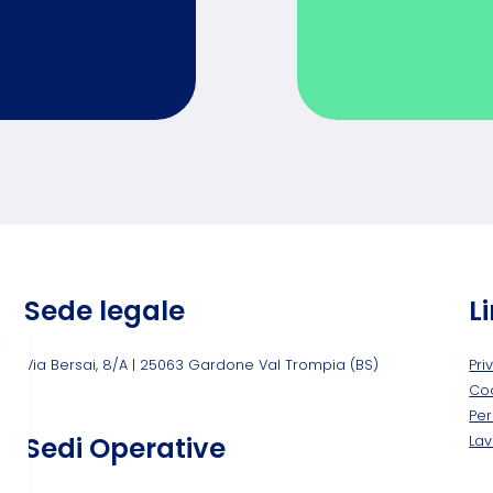
Sede legale
Li
Via Bersai, 8/A | 25063 Gardone Val Trompia (BS)
Pri
Coo
Per
Sedi Operative
Lav