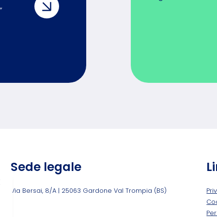
”
Sede legale
Li
Via Bersai, 8/A | 25063 Gardone Val Trompia (BS)
Pri
Coo
Per