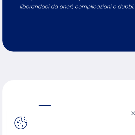
liberandoci da oneri, complicazioni e dubbi.
Smaltimento Assistito
è un Brand di
Intramedia Srl