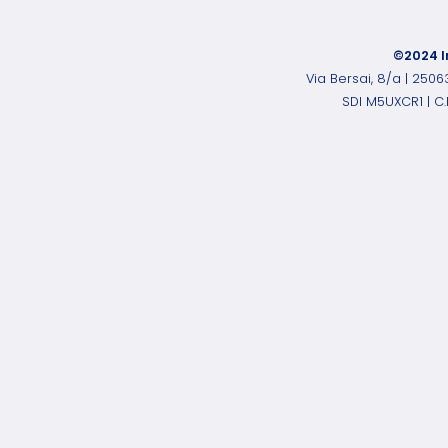
©2024 I
Via Bersai, 8/a | 250
SDI M5UXCR1 | C.