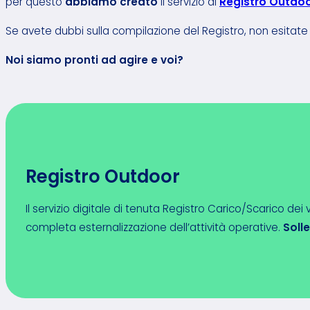
per questo
abbiamo creato
il servizio di
Registro Outdo
Se avete dubbi sulla compilazione del Registro, non esitate 
Noi siamo pronti ad agire e voi?
Registro Outdoor
Il servizio digitale di tenuta Registro Carico/Scarico dei v
completa esternalizzazione dell’attività operative.
Solle