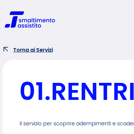
Vai
al
contenuto
Torna ai Servizi
01.
RENTR
Il servizio per scoprire adempimenti e scade