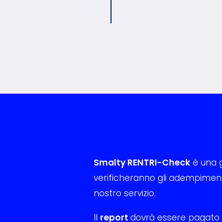
Smalty RENTRI-Check
è una g
verificheranno gli adempimenti
nostro servizio.
Il
report
dovrà essere pagato a