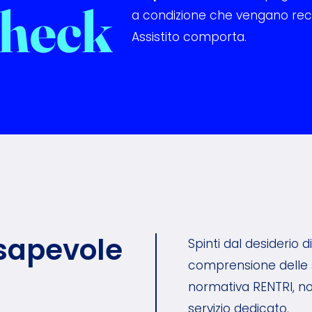
heck
a condizione che vengano rece
Assistito comporta.
nsapevole
Spinti dal desiderio d
comprensione delle s
normativa RENTRI, no
servizio dedicato.