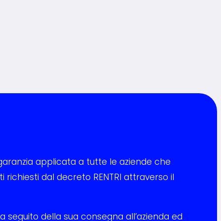
aranzia applicata a tutte le aziende che
 richiesti dal decreto RENTRI attraverso il
 seguito della sua consegna all’azienda ed