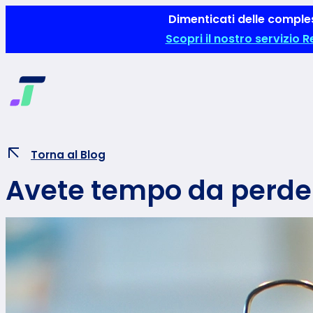
Vai
Dimenticati delle comples
al
Scopri il nostro servizio 
contenuto
Torna al Blog
Avete tempo da perde