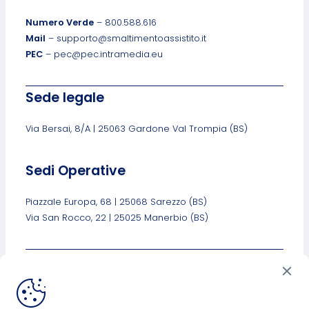
Numero Verde
– 800.588.616
Mail
– supporto@smaltimentoassistito.it
PEC
– pec@pec.intramedia.eu
Sede legale
Via Bersai, 8/A | 25063 Gardone Val Trompia (BS)
Sedi Operative
Piazzale Europa, 68 | 25068 Sarezzo (BS)
Via San Rocco, 22 | 25025 Manerbio (BS)
Link Utili
Privacy Policy
Cookies Policy