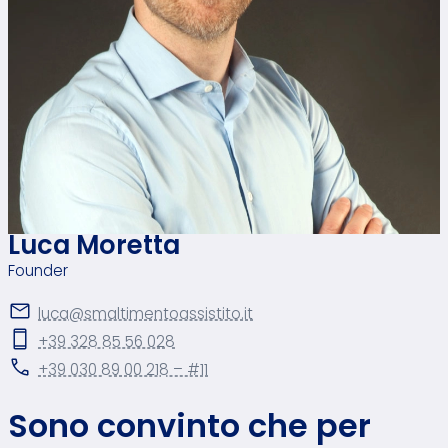
Luca Moretta
Founder
luca@smaltimentoassistito.it
+39 328 85 56 028
+39 030 89 00 218 – #11
Sono convinto che per