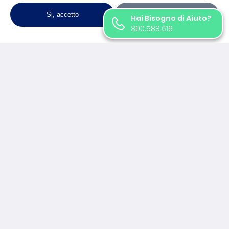
Si, accetto
Personalizza
Hai Bisogno di Aiuto?
800.588.616
‹
›