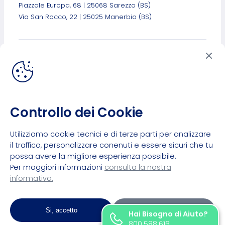
Piazzale Europa, 68 | 25068 Sarezzo (BS)
Via San Rocco, 22 | 25025 Manerbio (BS)
Link Utili
Privacy Policy
Cookies Policy
Personalizza Cookies
Lavora Con Noi
Controllo dei Cookie
Utilizziamo cookie tecnici e di terze parti per analizzare
il traffico, personalizzare conenuti e essere sicuri che tu
possa avere la migliore esperienza possibile.
Per maggiori informazioni
consulta la nostra
informativa.
©2024 Intramedia Srl
Via Bersai, 8/a | 25063 Gardone Val Trompia (BS)
Si, accetto
Personalizza
SDI M5UXCR1 | C.F. e P.IVA 03366000986
Hai Bisogno di Aiuto?
800.588.616