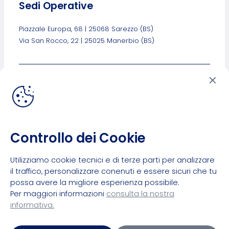
Sedi Operative
Piazzale Europa, 68 | 25068 Sarezzo (BS)
Via San Rocco, 22 | 25025 Manerbio (BS)
Link Utili
Privacy Policy
Cookies Policy
Personalizza Cookies
Lavora Con Noi
Controllo dei Cookie
Utilizziamo cookie tecnici e di terze parti per analizzare
il traffico, personalizzare conenuti e essere sicuri che tu
possa avere la migliore esperienza possibile.
Per maggiori informazioni
consulta la nostra
informativa.
©2024 Intramedia Srl
Via Bersai, 8/a | 25063 Gardone Val Trompia (BS)