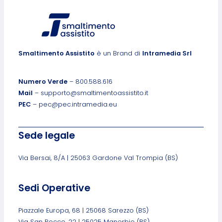
Smaltimento Assistito
è un Brand di
Intramedia Srl
Numero Verde
– 800.588.616
Mail
– supporto@smaltimentoassistito.it
PEC
– pec@pec.intramedia.eu
Sede legale
Via Bersai, 8/A | 25063 Gardone Val Trompia (BS)
Sedi Operative
Piazzale Europa, 68 | 25068 Sarezzo (BS)
Via San Rocco, 22 | 25025 Manerbio (BS)