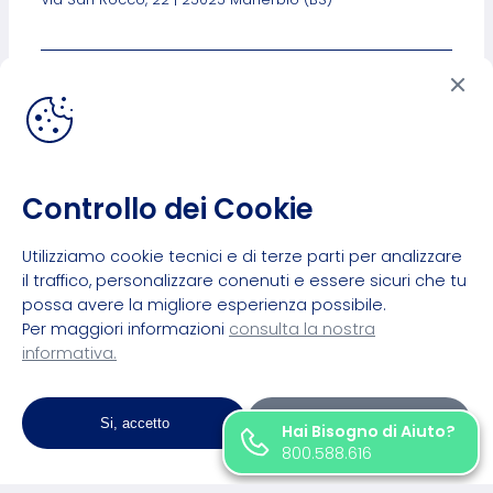
Link Utili
Privacy Policy
Cookies Policy
Personalizza Cookies
Lavora Con Noi
Controllo dei Cookie
Utilizziamo cookie tecnici e di terze parti per analizzare
il traffico, personalizzare conenuti e essere sicuri che tu
possa avere la migliore esperienza possibile.
Per maggiori informazioni
consulta la nostra
informativa.
©2024 Intramedia Srl
Via Bersai, 8/a | 25063 Gardone Val Trompia (BS)
Si, accetto
Personalizza
SDI M5UXCR1 | C.F. e P.IVA 03366000986
Hai Bisogno di Aiuto?
800.588.616